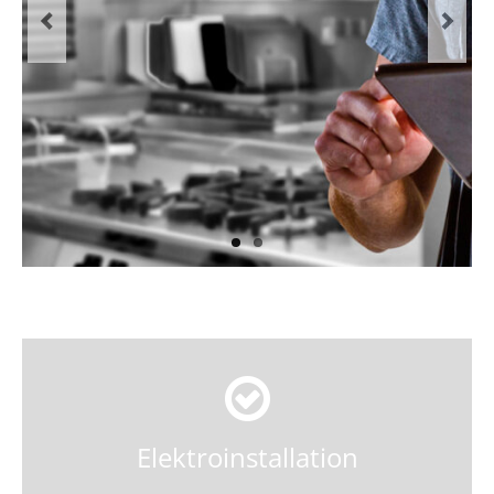
Verkauf und Inbetriebnahme
Service und Reparatur
Wartung
KONTAKT
KARRIERE MACHEN
ELEKTRIKER
SERVICETECHNIKER / HELFER
Elektroinstallation