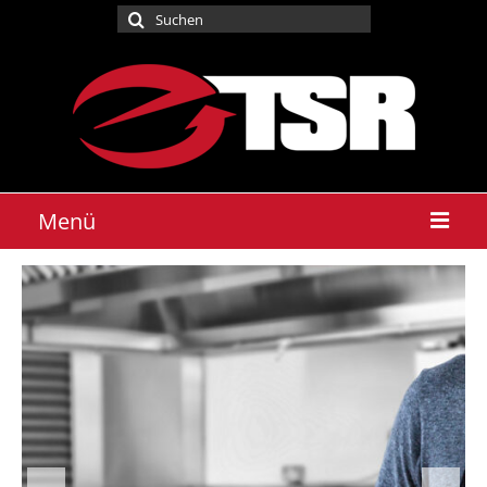
Suchen
nach:
Menü
STARTSEITE
ELEKTROTECHNIK
E-Check
GROSSKÜCHENTECHNIK
Downloads